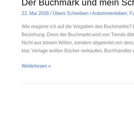
Der Buchmark und mein Sc
und
mein
22. Mai 2026
/
Übers Schreiben
/
Autorinnenleben
,
F
Schreiben
Wie reagiere ich auf die Vorgaben des Buchmarkts? D
Beziehung. Denn der Buchmarkt wird von Trends dikti
Nicht aus bösem Willen, sondern abgeleitet von dem,
klar, Verlage wollen Bücher verkaufen, Buchhändler 
Weiterlesen »
Rezension:
Die
Schwerthexe