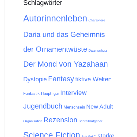
Schlagwörter
Autorinnenleben
Charaktere
Daria und das Geheimnis
der Ornamentwüste
Datenschutz
Der Mond von Yazahaan
Fantasy
Dystopie
fiktive Welten
Interview
Funtastik
Hauptfigur
Jugendbuch
New Adult
Menschsein
Rezension
Organisation
Schreibratgeber
Science Fiction
starke
Soft Sci Fi