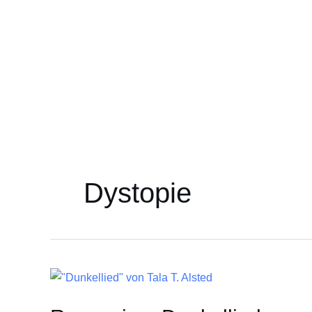
Zum
Inhalt
springen
Dystopie
Rezension:
Dunkellied