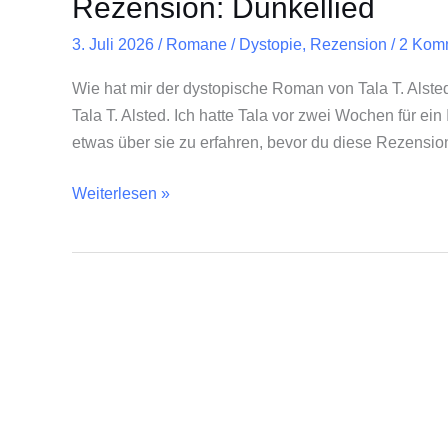
Rezension: Dunkellied
3. Juli 2026
/
Romane
/
Dystopie
,
Rezension
/
2 Kom
Wie hat mir der dystopische Roman von Tala T. Alsted 
Tala T. Alsted. Ich hatte Tala vor zwei Wochen für ein 
etwas über sie zu erfahren, bevor du diese Rezension l
Weiterlesen »
Autorinnen-
Interview
mit
Tala
T.
Alsted