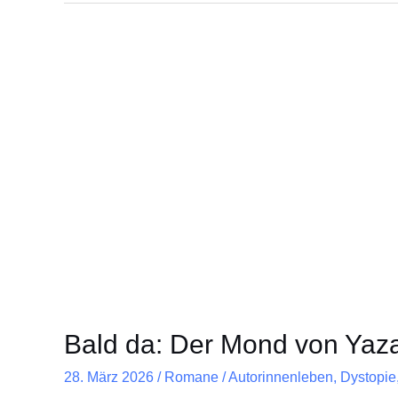
Bald
da:
Der
Mond
von
Yazahaan
–
Problem
73
Bald da: Der Mond von Yaz
28. März 2026
/
Romane
/
Autorinnenleben
,
Dystopie