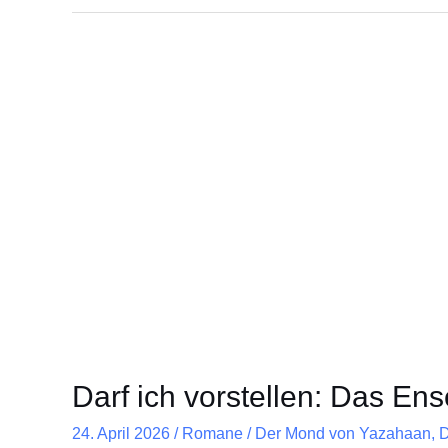
Darf
ich
vorstellen:
Das
Ensemble
Darf ich vorstellen: Das En
24. April 2026
/
Romane
/
Der Mond von Yazahaan
,
D