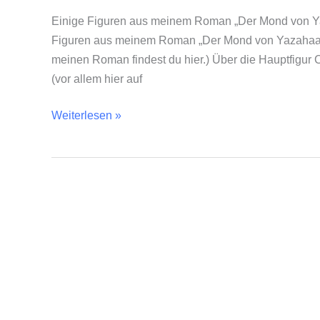
Einige Figuren aus meinem Roman „Der Mond von Yaza
Figuren aus meinem Roman „Der Mond von Yazahaan –
meinen Roman findest du hier.) Über die Hauptfigur
(vor allem hier auf
Weiterlesen »
Der
Zauber
der
ersten
Romanveröffentlichung