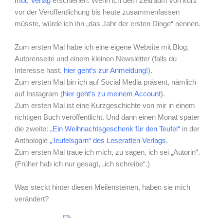
muc Verlag
erschienen. Wenn ich dem Zeitraum von kurz
vor der Veröffentlichung bis heute zusammenfassen
müsste, würde ich ihn „das Jahr der ersten Dinge“ nennen.
Zum ersten Mal habe ich eine eigene Website mit Blog,
Autorenseite und einem kleinen Newsletter (falls du
Interesse hast,
hier geht’s zur Anmeldung!
).
Zum ersten Mal bin ich auf Social Media präsent, nämlich
auf Instagram (
hier geht’s zu meinem Account
).
Zum ersten Mal ist eine Kurzgeschichte von mir in einem
richtigen Buch veröffentlicht. Und dann einen Monat später
die zweite:
„Ein Weihnachtsgeschenk für den Teufel“
in der
Anthologie
„Teufelsgarn“ des Leseratten Verlags
.
Zum ersten Mal traue ich mich, zu sagen, ich sei „Autorin“.
(Früher hab ich nur gesagt, „ich schreibe“.)
Was steckt hinter diesen Meilensteinen, haben sie mich
verändert?