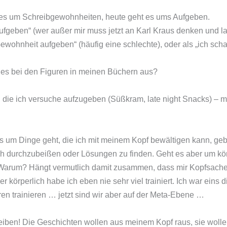
g es um Schreibgewohnheiten, heute geht es ums Aufgeben.
f aufgeben“ (wer außer mir muss jetzt an Karl Kraus denken und
wohnheit aufgeben“ (häufig eine schlechte), oder als „ich schaf
 es bei den Figuren in meinen Büchern aus?
 die ich versuche aufzugeben (Süßkram, late night Snacks) – m
s um Dinge geht, die ich mit meinem Kopf bewältigen kann, gebe
h durchzubeißen oder Lösungen zu finden. Geht es aber um kör
r“. Warum? Hängt vermutlich damit zusammen, dass mir Kopfsache
er körperlich habe ich eben nie sehr viel trainiert. Ich war eins d
ren trainieren … jetzt sind wir aber auf der Meta-Ebene …
eiben! Die Geschichten wollen aus meinem Kopf raus, sie woll