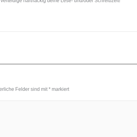
verteidige hartnäckig deine Lese- und/oder Schreibzeit!
erliche Felder sind mit
*
markiert